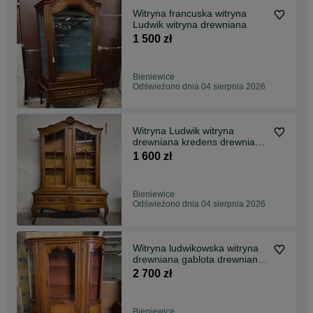
Witryna francuska witryna
Ludwik witryna drewniana
1 500 zł
Bieniewice
Odświeżono dnia 04 sierpnia 2026
Witryna Ludwik witryna
drewniana kredens drewniany
dąb
1 600 zł
Bieniewice
Odświeżono dnia 04 sierpnia 2026
Witryna ludwikowska witryna
drewniana gablota drewniana
Ludwik
2 700 zł
Bieniewice