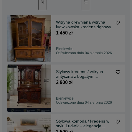
Witryna drewniana witryna
ludwikowska kredens dębowy
1 450 zł
Bieniewice
Odświeżono dnia 04 sierpnia 2026
Stylowy kredens / witryna
antyczna z bogatymi
rzeźbieniami – lite drewno
2 900 zł
Bieniewice
Odświeżono dnia 04 sierpnia 2026
Stylowa komoda / kredens w
stylu Ludwik – elegancja,
funkcjonalność i
2 500 zł