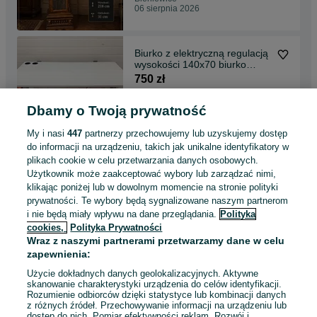
06 sierpnia 2026
Biurko z elektryczną regulacją
wysokości 140x70 biurko
elektryczne
750 zł
Dbamy o Twoją prywatność
Bieniewice
06 sierpnia 2026
My i nasi
447
partnerzy przechowujemy lub uzyskujemy dostęp
do informacji na urządzeniu, takich jak unikalne identyfikatory w
plikach cookie w celu przetwarzania danych osobowych.
Stelaż z elektryczną regulacją
Użytkownik może zaakceptować wybory lub zarządzać nimi,
wysokości biurko elektryczne
klikając poniżej lub w dowolnym momencie na stronie polityki
Swedstyle
650 zł
prywatności. Te wybory będą sygnalizowane naszym partnerom
i nie będą miały wpływu na dane przeglądania.
Polityka
cookies,
Polityka Prywatności
Bieniewice
Wraz z naszymi partnerami przetwarzamy dane w celu
06 sierpnia 2026
zapewnienia:
Użycie dokładnych danych geolokalizacyjnych. Aktywne
skanowanie charakterystyki urządzenia do celów identyfikacji.
Rozumienie odbiorców dzięki statystyce lub kombinacji danych
1
2
3
...
11
z różnych źródeł. Przechowywanie informacji na urządzeniu lub
dostęp do nich. Pomiar efektywności reklam. Rozwój i