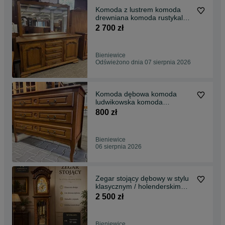
Komoda z lustrem komoda
drewniana komoda rustykalna
dąb
2 700 zł
Bieniewice
Odświeżono dnia 07 sierpnia 2026
Komoda dębowa komoda
ludwikowska komoda
drewniana
800 zł
Bieniewice
06 sierpnia 2026
Zegar stojący dębowy w stylu
klasycznym / holenderskim
Grandfather Clock
2 500 zł
Bieniewice