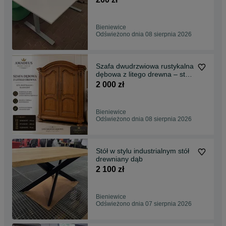
Bieniewice
Odświeżono dnia 08 sierpnia 2026
Szafa dwudrzwiowa rustykalna
dębowa z litego drewna – styl
rustykalny / klasyczny
2 000 zł
Bieniewice
Odświeżono dnia 08 sierpnia 2026
Stół w stylu industrialnym stół
drewniany dąb
2 100 zł
Bieniewice
Odświeżono dnia 07 sierpnia 2026