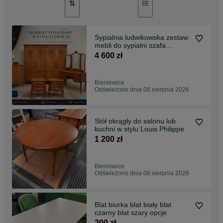
Sypialnia ludwikowska zestaw
mebli do sypialni szafa
czterodrzwiowa toaletka
4 600 zł
komoda
Bieniewice
Odświeżono dnia 08 sierpnia 2026
Stół okrągły do salonu lub
kuchni w stylu Louis Philippe
1 200 zł
Bieniewice
Odświeżono dnia 08 sierpnia 2026
Blat biurka blat biały blat
czarny blat szary opcje
200 zł