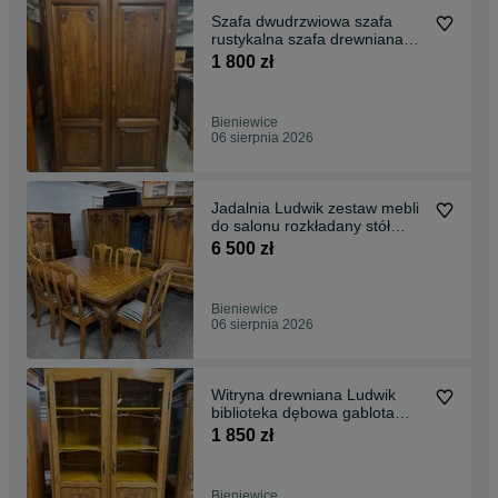
Szafa dwudrzwiowa szafa
rustykalna szafa drewniana
szafa dębowa
1 800 zł
Bieniewice
06 sierpnia 2026
Jadalnia Ludwik zestaw mebli
do salonu rozkładany stół
witryna bufet
6 500 zł
Bieniewice
06 sierpnia 2026
Witryna drewniana Ludwik
biblioteka dębowa gablota
drewniana
1 850 zł
Bieniewice