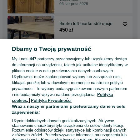
06 sierpnia 2026
Biurko loft biurko stół opcje
450 zł
Dbamy o Twoją prywatność
Bieniewice
06 sierpnia 2026
My i nasi
447
partnerzy przechowujemy lub uzyskujemy dostęp
do informacji na urządzeniu, takich jak unikalne identyfikatory w
plikach cookie w celu przetwarzania danych osobowych.
Krzesło drewniane fotel
Użytkownik może zaakceptować wybory lub zarządzać nimi,
zestaw 4 krzeseł fotel
klikając poniżej lub w dowolnym momencie na stronie polityki
ogrodowy
900 zł
prywatności. Te wybory będą sygnalizowane naszym partnerom
i nie będą miały wpływu na dane przeglądania.
Polityka
cookies,
Polityka Prywatności
Bieniewice
Wraz z naszymi partnerami przetwarzamy dane w celu
06 sierpnia 2026
zapewnienia:
Użycie dokładnych danych geolokalizacyjnych. Aktywne
skanowanie charakterystyki urządzenia do celów identyfikacji.
Rozumienie odbiorców dzięki statystyce lub kombinacji danych
1
2
3
...
11
z różnych źródeł. Przechowywanie informacji na urządzeniu lub
dostęp do nich. Pomiar efektywności reklam. Rozwój i